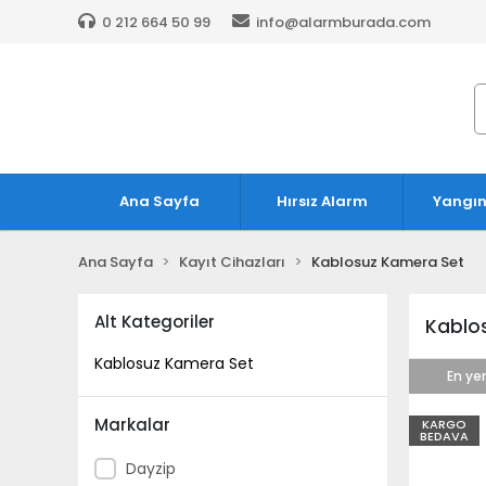
0 212 664 50 99
info@alarmburada.com
Ana Sayfa
Hırsız Alarm
Yangın
Ana Sayfa
Kayıt Cihazları
Kablosuz Kamera Set
Alt Kategoriler
Kablo
Kablosuz Kamera Set
En yen
Markalar
KARGO
BEDAVA
Dayzip