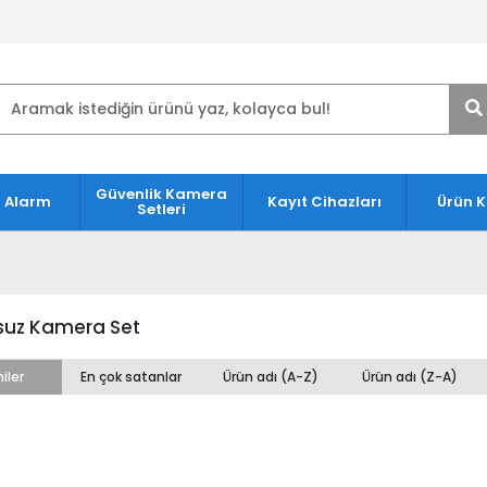
Güvenlik Kamera
 Alarm
Kayıt Cihazları
Ürün 
Setleri
suz Kamera Set
iler
En çok satanlar
Ürün adı (A-Z)
Ürün adı (Z-A)