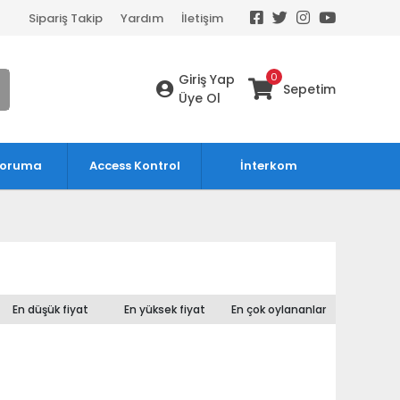
Sipariş Takip
Yardım
İletişim
0
Giriş Yap
Sepetim
Üye Ol
Koruma
Access Kontrol
İnterkom
En düşük fiyat
En yüksek fiyat
En çok oylananlar