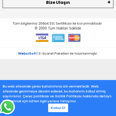
Bize Ulaşın
Tüm bilgileriniz 256bit SSL Sertifikası ile korunmaktadır.
© 2000
Tüm Hakları Saklıdır
WebciSoft
| E-ticaret Paketleri ile hazırlanmıştır.
Bu web sitesinde çerez kullanımına izin vermektedir. Web
sitesinde gezinmeye devam ederek, bu kullanımı kabul etmiş
sayılırsınız. Çerez politikası ve Gizlilik Politikası hakkında detaylı
bilgi almak için lütfen ilgili yerlere tıklayınız.
Kabul Et