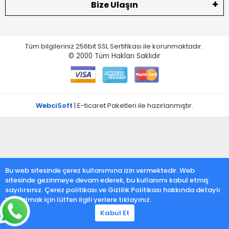
Bize Ulaşın
Tüm bilgileriniz 256bit SSL Sertifikası ile korunmaktadır.
© 2000
Tüm Hakları Saklıdır
WebciSoft
| E-ticaret Paketleri ile hazırlanmıştır.
Bu web sitesinde çerez kullanımına izin vermektedir. Web
sitesinde gezinmeye devam ederek, bu kullanımı kabul etmiş
sayılırsınız. Çerez politikası ve Gizlilik Politikası hakkında detaylı
bilgi almak için lütfen ilgili yerlere tıklayınız.
Kabul Et