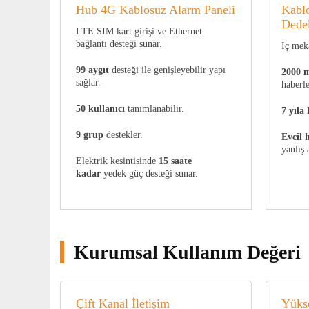
Hub 4G Kablosuz Alarm Paneli
Kabl
Dede
LTE SIM kart girişi ve Ethernet
bağlantı desteği sunar.
İç mekâ
99 aygıt
desteği ile genişleyebilir yapı
2000 m
sağlar.
haberle
50 kullanıcı
tanımlanabilir.
7 yıla
9 grup
destekler.
Evcil 
yanlış 
Elektrik kesintisinde
15 saate
kadar
yedek güç desteği sunar.
Kurumsal Kullanım Değeri
Çift Kanal İletişim
Yükse