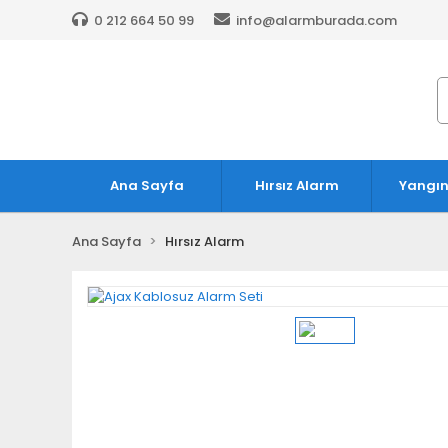
0 212 664 50 99
info@alarmburada.com
Ana Sayfa
Hırsız Alarm
Yangın
Ana Sayfa
Hırsız Alarm