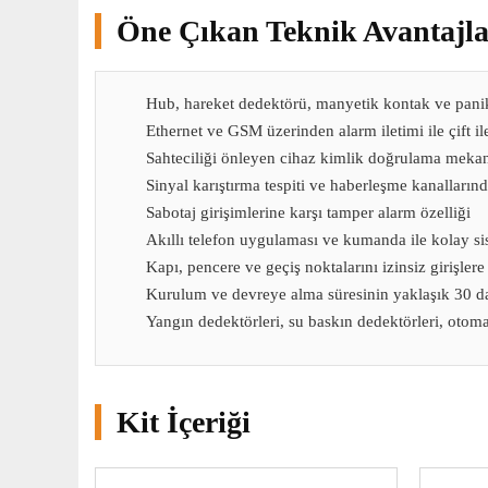
Öne Çıkan Teknik Avantajla
Hub, hareket dedektörü, manyetik kontak ve pani
Ethernet ve GSM üzerinden alarm iletimi ile çift ile
Sahteciliği önleyen cihaz kimlik doğrulama meka
Sinyal karıştırma tespiti ve haberleşme kanallarınd
Sabotaj girişimlerine karşı tamper alarm özelliği
Akıllı telefon uygulaması ve kumanda ile kolay s
Kapı, pencere ve geçiş noktalarını izinsiz girişle
Kurulum ve devreye alma süresinin yaklaşık 30 d
Yangın dedektörleri, su baskın dedektörleri, otomas
Kit İçeriği