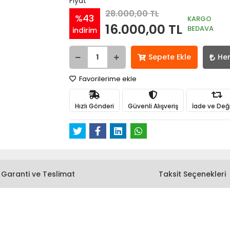
Fiyat
28.000,00 TL
%43
KARGO
16.000,00 TL
BEDAVA
indirim
Sepete Ekle
He
Favorilerime ekle
Hızlı Gönderi
Güvenli Alışveriş
İade ve Değ
Garanti ve Teslimat
Taksit Seçenekleri