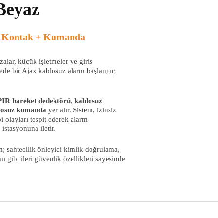
Beyaz
k Kontak + Kumanda
zalar, küçük işletmeler ve giriş
iyede bir Ajax kablosuz alarm başlangıç
PIR hareket dedektörü
,
kablosuz
blosuz kumanda
yer alır. Sistem, izinsiz
i olayları tespit ederek alarm
 istasyonuna iletir.
m; sahtecilik önleyici kimlik doğrulama,
mı gibi ileri güvenlik özellikleri sayesinde