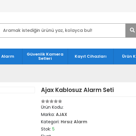
Güvenlik Kamera
 Alarm
Kayıt Cihazları
Ürün 
Setleri
Ajax Kablosuz Alarm Seti
Ürün Kodu:
Marka:
AJAX
Kategori:
Hırsız Alarm
Stok:
5