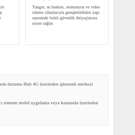
tör
Yangın, su baskını, otomasyon ve video
aj
izleme cihazlarıyla genişletilebilen yapı
e
sayesinde farklı güvenlik ihtiyaçlarına
uyum sağlar.
n alarm durumu Hub 4G üzerinden işlenerek merkezi
lanıcı sisteme mobil uygulama veya kumanda üzerinden