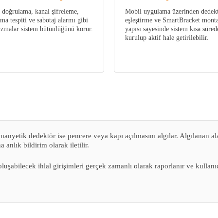
 doğrulama, kanal şifreleme,
Mobil uygulama üzerinden dedek
rma tespiti ve sabotaj alarmı gibi
eşleştirme ve SmartBracket mont
zmalar sistem bütünlüğünü korur.
yapısı sayesinde sistem kısa süred
kurulup aktif hale getirilebilir.
, manyetik dedektör ise pencere veya kapı açılmasını algılar. Algılana
anlık bildirim olarak iletilir.
 oluşabilecek ihlal girişimleri gerçek zamanlı olarak raporlanır ve kul