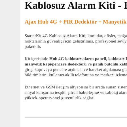
Kablosuz Alarm Kiti - 
Ajax Hub 4G + PIR Dedektör + Manyeti
StarterKit 4G Kablosuz Alarm Kiti, konutlar, ofisler, mağa
noktalarının güvenliği için geliştirilmiş, profesyonel sev
paketidir.
Kit içerisinde
Hub 4G kablosuz alarm paneli
,
kablosuz 
manyetik kapı/pencere dedektörü
ve
panik butonlu ka
giriş, kapı veya pencere açılması ve hareket algılaması gib
bildirimlerini kullanıcı akıllı telefonuna ve merkezi izleme
Ethernet ve GSM iletişim altyapısını bir arada sunan siste
sinyal karıştırma tespiti, şifreli haberleşme ve sabotaj alar
yüksek operasyonel güvenilirlik sağlar.