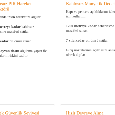
osuz PIR Hareket
Kablosuz Manyetik Dedek
ktörü
Kapı ve pencere açıklıklarını izl
için kullanılır.
nda insan hareketini algılar.
1200 metreye kadar
haberleşme
etreye kadar
kablosuz
mesafesi sunar.
şme mesafesi sağlar.
7 yıla kadar
pil ömrü sağlar.
 kadar
pil ömrü sunar.
Giriş noktalarının açılmasını anlı
hayvan dostu
algılama yapısı ile
olarak algılar.
alarm riskini azaltır.
k Güvenlik Seviyesi
Hızlı Devreye Alma