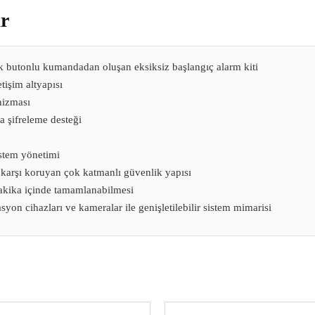
r
k butonlu kumandadan oluşan eksiksiz başlangıç alarm kiti
tişim altyapısı
nizması
a şifreleme desteği
istem yönetimi
re karşı koruyan çok katmanlı güvenlik yapısı
akika içinde tamamlanabilmesi
yon cihazları ve kameralar ile genişletilebilir sistem mimarisi